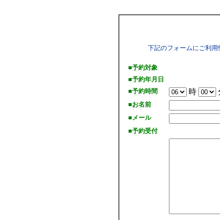
下記のフォームにご利用
■予約対象
■予約年月日
■予約時間
時
■お名前
■メール
■予約受付