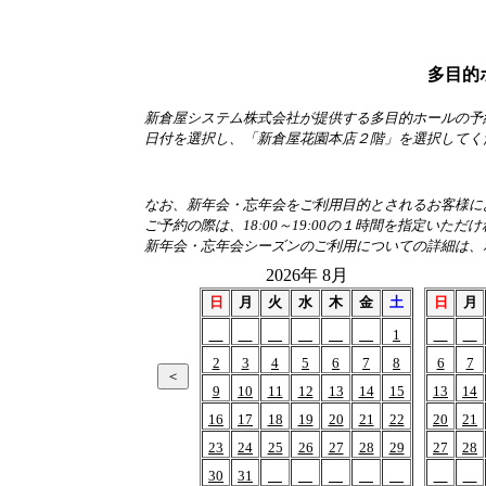
多目的
新倉屋システム株式会社が提供する多目的ホールの予
日付を選択し、「新倉屋花園本店２階」を選択してく
なお、新年会・忘年会をご利用目的とされるお客様におか
ご予約の際は、18:00～19:00の１時間を指定いただ
新年会・忘年会シーズンのご利用についての詳細は、
2026年 8月
日
月
火
水
木
金
土
日
月
1
2
3
4
5
6
7
8
6
7
9
10
11
12
13
14
15
13
14
16
17
18
19
20
21
22
20
21
23
24
25
26
27
28
29
27
28
30
31