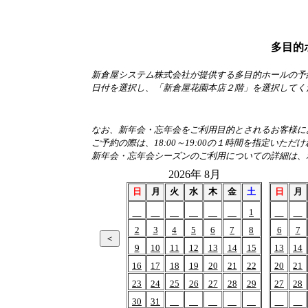
多目的
新倉屋システム株式会社が提供する多目的ホールの予
日付を選択し、「新倉屋花園本店２階」を選択してく
なお、新年会・忘年会をご利用目的とされるお客様におか
ご予約の際は、18:00～19:00の１時間を指定いただ
新年会・忘年会シーズンのご利用についての詳細は、
2026年 8月
日
月
火
水
木
金
土
日
月
1
2
3
4
5
6
7
8
6
7
9
10
11
12
13
14
15
13
14
16
17
18
19
20
21
22
20
21
23
24
25
26
27
28
29
27
28
30
31