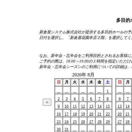
多目的
新倉屋システム株式会社が提供する多目的ホールの予
日付を選択し、「新倉屋花園本店２階」を選択してく
なお、新年会・忘年会をご利用目的とされるお客様におか
ご予約の際は、18:00～19:00の１時間を指定いただ
新年会・忘年会シーズンのご利用についての詳細は、
2026年 8月
日
月
火
水
木
金
土
日
月
1
2
3
4
5
6
7
8
6
7
9
10
11
12
13
14
15
13
14
16
17
18
19
20
21
22
20
21
23
24
25
26
27
28
29
27
28
30
31