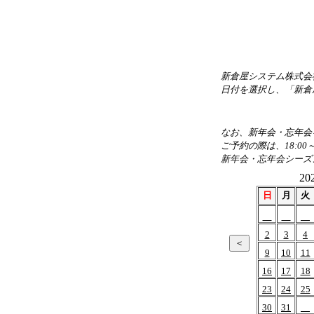
新倉屋システム株式会
日付を選択し、「新倉
なお、新年会・忘年会を
ご予約の際は、18:00
新年会・忘年会シーズ
20
日
月
火
2
3
4
9
10
11
16
17
18
23
24
25
30
31