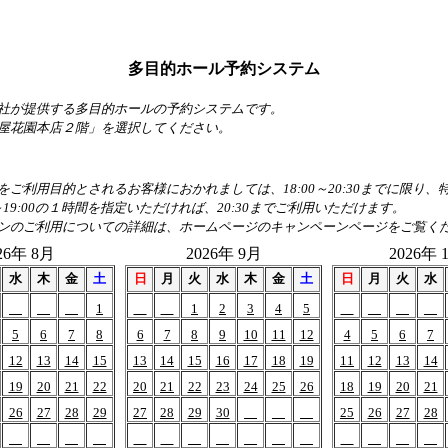
多目的ホール予約システム
社が提供する多目的ホールの予約システムです。
屋花園本店２階」を選択してください。
ご利用目的とされるお客様におかれましては、18:00～20:30までに限り
～19:00の１時間を指定いただければ、20:30までご利用いただけます。
ンのご利用についての詳細は、ホームページのキャンペーンページをご覧く
26年 8月
2026年 9月
2026年 
水
木
金
土
日
月
火
水
木
金
土
日
月
火
水
1
1
2
3
4
5
5
6
7
8
6
7
8
9
10
11
12
4
5
6
7
12
13
14
15
13
14
15
16
17
18
19
11
12
13
14
19
20
21
22
20
21
22
23
24
25
26
18
19
20
21
26
27
28
29
27
28
29
30
25
26
27
28