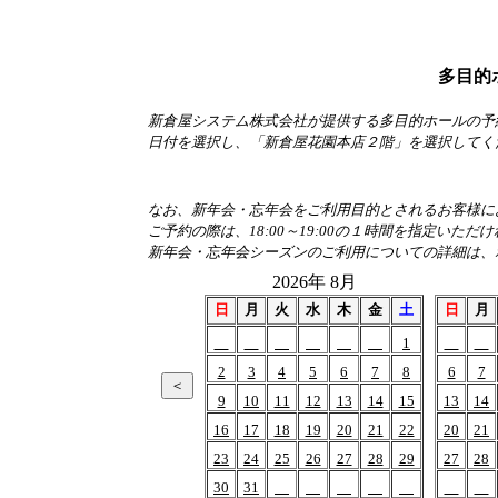
多目的
新倉屋システム株式会社が提供する多目的ホールの予
日付を選択し、「新倉屋花園本店２階」を選択してく
なお、新年会・忘年会をご利用目的とされるお客様におか
ご予約の際は、18:00～19:00の１時間を指定いただ
新年会・忘年会シーズンのご利用についての詳細は、
2026年 8月
日
月
火
水
木
金
土
日
月
1
2
3
4
5
6
7
8
6
7
9
10
11
12
13
14
15
13
14
16
17
18
19
20
21
22
20
21
23
24
25
26
27
28
29
27
28
30
31