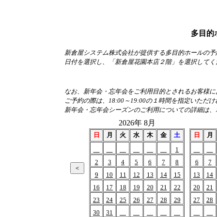
多目的
新倉屋システム株式会社が提供する多目的ホールの予
日付を選択し、「新倉屋花園本店２階」を選択してく
なお、新年会・忘年会をご利用目的とされるお客様におか
ご予約の際は、18:00～19:00の１時間を指定いただ
新年会・忘年会シーズンのご利用についての詳細は、
2026年 8月
日
月
火
水
木
金
土
日
月
1
2
3
4
5
6
7
8
6
7
9
10
11
12
13
14
15
13
14
16
17
18
19
20
21
22
20
21
23
24
25
26
27
28
29
27
28
30
31