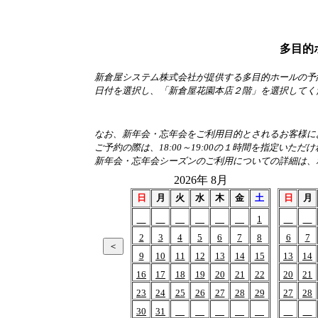
多目的
新倉屋システム株式会社が提供する多目的ホールの予
日付を選択し、「新倉屋花園本店２階」を選択してく
なお、新年会・忘年会をご利用目的とされるお客様におか
ご予約の際は、18:00～19:00の１時間を指定いただ
新年会・忘年会シーズンのご利用についての詳細は、
2026年 8月
日
月
火
水
木
金
土
日
月
1
2
3
4
5
6
7
8
6
7
9
10
11
12
13
14
15
13
14
16
17
18
19
20
21
22
20
21
23
24
25
26
27
28
29
27
28
30
31