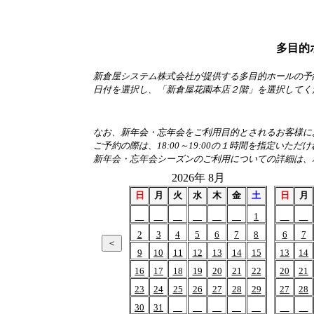
多目的
新倉屋システム株式会社が提供する多目的ホールの予
日付を選択し、「新倉屋花園本店２階」を選択してく
なお、新年会・忘年会をご利用目的とされるお客様におか
ご予約の際は、18:00～19:00の１時間を指定いただ
新年会・忘年会シーズンのご利用についての詳細は、
2026年 8月
日
月
火
水
木
金
土
日
月
1
2
3
4
5
6
7
8
6
7
9
10
11
12
13
14
15
13
14
16
17
18
19
20
21
22
20
21
23
24
25
26
27
28
29
27
28
30
31