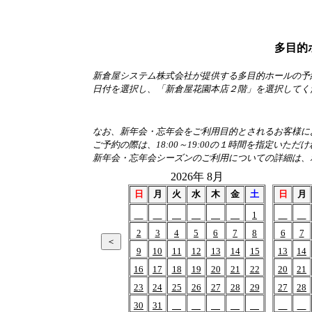
多目的
新倉屋システム株式会社が提供する多目的ホールの予
日付を選択し、「新倉屋花園本店２階」を選択してく
なお、新年会・忘年会をご利用目的とされるお客様におか
ご予約の際は、18:00～19:00の１時間を指定いただ
新年会・忘年会シーズンのご利用についての詳細は、
2026年 8月
日
月
火
水
木
金
土
日
月
1
2
3
4
5
6
7
8
6
7
9
10
11
12
13
14
15
13
14
16
17
18
19
20
21
22
20
21
23
24
25
26
27
28
29
27
28
30
31