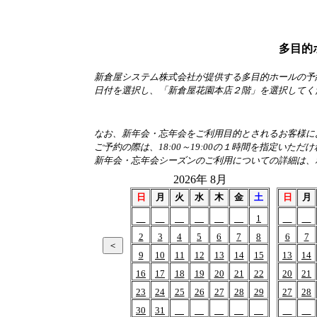
多目的
新倉屋システム株式会社が提供する多目的ホールの予
日付を選択し、「新倉屋花園本店２階」を選択してく
なお、新年会・忘年会をご利用目的とされるお客様におか
ご予約の際は、18:00～19:00の１時間を指定いただ
新年会・忘年会シーズンのご利用についての詳細は、
2026年 8月
日
月
火
水
木
金
土
日
月
1
2
3
4
5
6
7
8
6
7
9
10
11
12
13
14
15
13
14
16
17
18
19
20
21
22
20
21
23
24
25
26
27
28
29
27
28
30
31