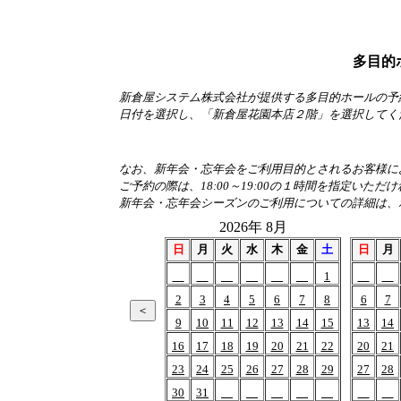
多目的
新倉屋システム株式会社が提供する多目的ホールの予
日付を選択し、「新倉屋花園本店２階」を選択してく
なお、新年会・忘年会をご利用目的とされるお客様におか
ご予約の際は、18:00～19:00の１時間を指定いただ
新年会・忘年会シーズンのご利用についての詳細は、
2026年 8月
日
月
火
水
木
金
土
日
月
1
2
3
4
5
6
7
8
6
7
9
10
11
12
13
14
15
13
14
16
17
18
19
20
21
22
20
21
23
24
25
26
27
28
29
27
28
30
31