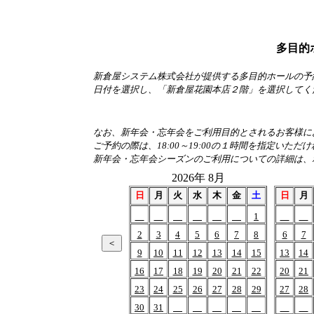
多目的
新倉屋システム株式会社が提供する多目的ホールの予
日付を選択し、「新倉屋花園本店２階」を選択してく
なお、新年会・忘年会をご利用目的とされるお客様におか
ご予約の際は、18:00～19:00の１時間を指定いただ
新年会・忘年会シーズンのご利用についての詳細は、
2026年 8月
日
月
火
水
木
金
土
日
月
1
2
3
4
5
6
7
8
6
7
9
10
11
12
13
14
15
13
14
16
17
18
19
20
21
22
20
21
23
24
25
26
27
28
29
27
28
30
31