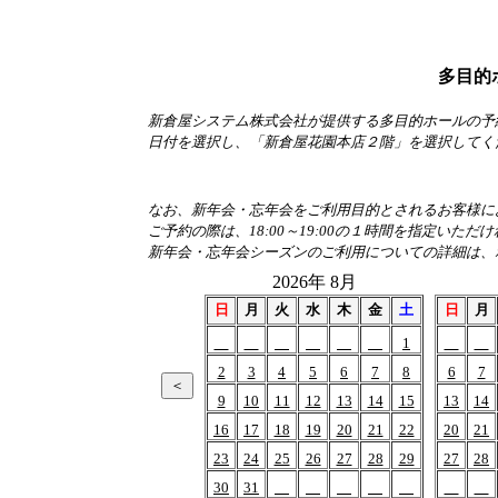
多目的
新倉屋システム株式会社が提供する多目的ホールの予
日付を選択し、「新倉屋花園本店２階」を選択してく
なお、新年会・忘年会をご利用目的とされるお客様におか
ご予約の際は、18:00～19:00の１時間を指定いただ
新年会・忘年会シーズンのご利用についての詳細は、
2026年 8月
日
月
火
水
木
金
土
日
月
1
2
3
4
5
6
7
8
6
7
9
10
11
12
13
14
15
13
14
16
17
18
19
20
21
22
20
21
23
24
25
26
27
28
29
27
28
30
31