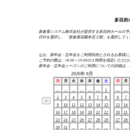
多目的
新倉屋システム株式会社が提供する多目的ホールの予
日付を選択し、「新倉屋花園本店２階」を選択してく
なお、新年会・忘年会をご利用目的とされるお客様におか
ご予約の際は、18:00～19:00の１時間を指定いただ
新年会・忘年会シーズンのご利用についての詳細は、
2026年 8月
日
月
火
水
木
金
土
日
月
1
2
3
4
5
6
7
8
6
7
9
10
11
12
13
14
15
13
14
16
17
18
19
20
21
22
20
21
23
24
25
26
27
28
29
27
28
30
31