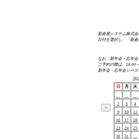
新倉屋システム株式会
日付を選択し、「新倉
なお、新年会・忘年会を
ご予約の際は、18:00
新年会・忘年会シーズ
20
日
月
火
2
3
4
9
10
11
16
17
18
23
24
25
30
31