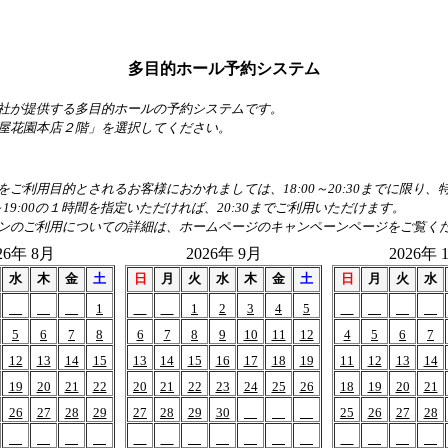
多目的ホール予約システム
社が提供する多目的ホールの予約システムです。
屋花園本店２階」を選択してください。
ご利用目的とされるお客様におかれましては、18:00～20:30までに限り
～19:00の１時間を指定いただければ、20:30までご利用いただけます。
ンのご利用についての詳細は、ホームページのキャンペーンページをご覧く
26年 8月
2026年 9月
2026年 
水
木
金
土
日
月
火
水
木
金
土
日
月
火
水
1
1
2
3
4
5
5
6
7
8
6
7
8
9
10
11
12
4
5
6
7
12
13
14
15
13
14
15
16
17
18
19
11
12
13
14
19
20
21
22
20
21
22
23
24
25
26
18
19
20
21
26
27
28
29
27
28
29
30
25
26
27
28