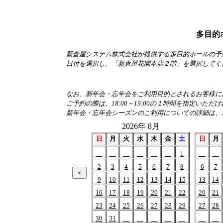
多目的
新倉屋システム株式会社が提供する多目的ホールの予
日付を選択し、「新倉屋花園本店２階」を選択してく
なお、新年会・忘年会をご利用目的とされるお客様におか
ご予約の際は、18:00～19:00の１時間を指定いただ
新年会・忘年会シーズンのご利用についての詳細は、
2026年 8月
日
月
火
水
木
金
土
日
月
1
2
3
4
5
6
7
8
6
7
9
10
11
12
13
14
15
13
14
16
17
18
19
20
21
22
20
21
23
24
25
26
27
28
29
27
28
30
31