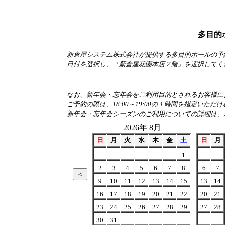
多目的
新倉屋システム株式会社が提供する多目的ホールの予
日付を選択し、「新倉屋花園本店２階」を選択してく
なお、新年会・忘年会をご利用目的とされるお客様におか
ご予約の際は、18:00～19:00の１時間を指定いただ
新年会・忘年会シーズンのご利用についての詳細は、
2026年 8月
日
月
火
水
木
金
土
日
月
1
2
3
4
5
6
7
8
6
7
9
10
11
12
13
14
15
13
14
16
17
18
19
20
21
22
20
21
23
24
25
26
27
28
29
27
28
30
31