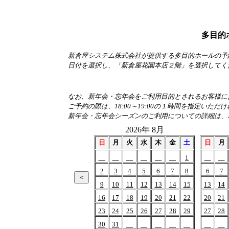
多目的
新倉屋システム株式会社が提供する多目的ホールの予
日付を選択し、「新倉屋花園本店２階」を選択してく
なお、新年会・忘年会をご利用目的とされるお客様におか
ご予約の際は、18:00～19:00の１時間を指定いただ
新年会・忘年会シーズンのご利用についての詳細は、
2026年 8月
日
月
火
水
木
金
土
日
月
1
2
3
4
5
6
7
8
6
7
9
10
11
12
13
14
15
13
14
16
17
18
19
20
21
22
20
21
23
24
25
26
27
28
29
27
28
30
31