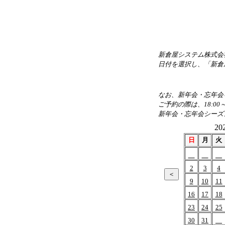
新倉屋システム株式会
日付を選択し、「新倉
なお、新年会・忘年会を
ご予約の際は、18:00
新年会・忘年会シーズ
20
日
月
火
2
3
4
9
10
11
16
17
18
23
24
25
30
31