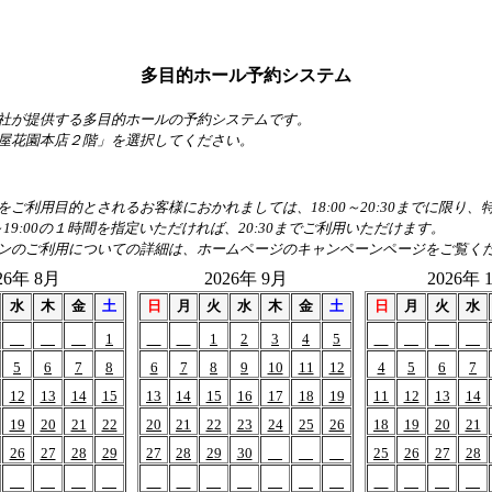
多目的ホール予約システム
社が提供する多目的ホールの予約システムです。
屋花園本店２階」を選択してください。
ご利用目的とされるお客様におかれましては、18:00～20:30までに限り
～19:00の１時間を指定いただければ、20:30までご利用いただけます。
ンのご利用についての詳細は、ホームページのキャンペーンページをご覧く
26年 8月
2026年 9月
2026年 
水
木
金
土
日
月
火
水
木
金
土
日
月
火
水
1
1
2
3
4
5
5
6
7
8
6
7
8
9
10
11
12
4
5
6
7
12
13
14
15
13
14
15
16
17
18
19
11
12
13
14
19
20
21
22
20
21
22
23
24
25
26
18
19
20
21
26
27
28
29
27
28
29
30
25
26
27
28