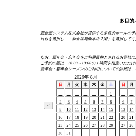
多目的
新倉屋システム株式会社が提供する多目的ホールの予
日付を選択し、「新倉屋花園本店２階」を選択してく
なお、新年会・忘年会をご利用目的とされるお客様におか
ご予約の際は、18:00～19:00の１時間を指定いただ
新年会・忘年会シーズンのご利用についての詳細は、
2026年 8月
日
月
火
水
木
金
土
日
月
1
2
3
4
5
6
7
8
6
7
9
10
11
12
13
14
15
13
14
16
17
18
19
20
21
22
20
21
23
24
25
26
27
28
29
27
28
30
31