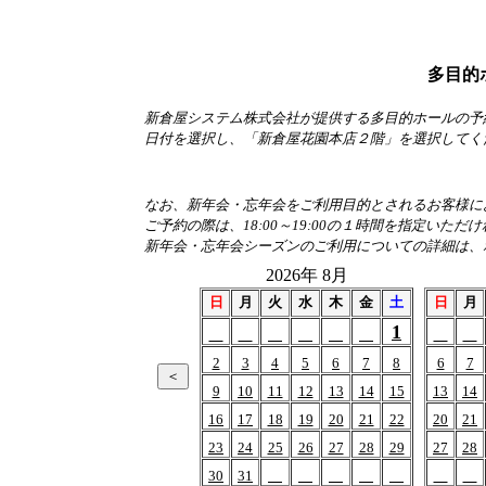
多目的
新倉屋システム株式会社が提供する多目的ホールの予
日付を選択し、「新倉屋花園本店２階」を選択してく
なお、新年会・忘年会をご利用目的とされるお客様におか
ご予約の際は、18:00～19:00の１時間を指定いただ
新年会・忘年会シーズンのご利用についての詳細は、
2026年 8月
日
月
火
水
木
金
土
日
月
1
2
3
4
5
6
7
8
6
7
9
10
11
12
13
14
15
13
14
16
17
18
19
20
21
22
20
21
23
24
25
26
27
28
29
27
28
30
31