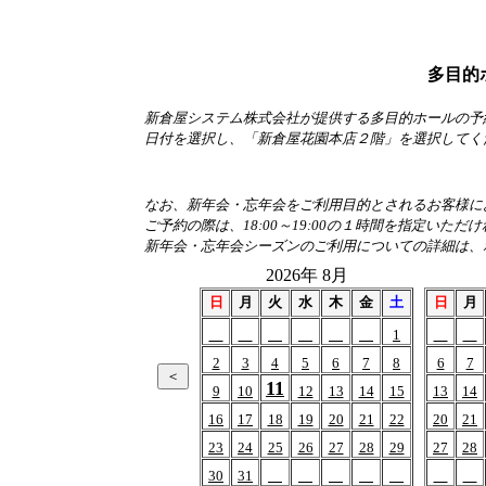
多目的
新倉屋システム株式会社が提供する多目的ホールの予
日付を選択し、「新倉屋花園本店２階」を選択してく
なお、新年会・忘年会をご利用目的とされるお客様におか
ご予約の際は、18:00～19:00の１時間を指定いただ
新年会・忘年会シーズンのご利用についての詳細は、
2026年 8月
日
月
火
水
木
金
土
日
月
1
2
3
4
5
6
7
8
6
7
11
9
10
12
13
14
15
13
14
16
17
18
19
20
21
22
20
21
23
24
25
26
27
28
29
27
28
30
31