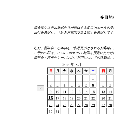
多目的
新倉屋システム株式会社が提供する多目的ホールの予
日付を選択し、「新倉屋花園本店２階」を選択してく
なお、新年会・忘年会をご利用目的とされるお客様におか
ご予約の際は、18:00～19:00の１時間を指定いただ
新年会・忘年会シーズンのご利用についての詳細は、
2026年 8月
日
月
火
水
木
金
土
日
月
1
2
3
4
5
6
7
8
6
7
9
10
11
12
13
14
15
13
14
16
17
18
19
20
21
22
20
21
23
24
25
26
27
28
29
27
28
30
31