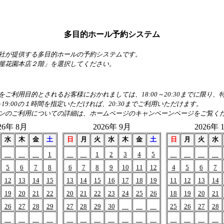
多目的ホール予約システム
社が提供する多目的ホールの予約システムです。
屋花園本店２階」を選択してください。
ご利用目的とされるお客様におかれましては、18:00～20:30までに限り
～19:00の１時間を指定いただければ、20:30までご利用いただけます。
ンのご利用についての詳細は、ホームページのキャンペーンページをご覧く
26年 8月
2026年 9月
2026年 
水
木
金
土
日
月
火
水
木
金
土
日
月
火
水
1
1
2
3
4
5
5
6
7
8
6
7
8
9
10
11
12
4
5
6
7
12
13
14
15
13
14
15
16
17
18
19
11
12
13
14
19
20
21
22
20
21
22
23
24
25
26
18
19
20
21
26
27
28
29
27
28
29
30
25
26
27
28