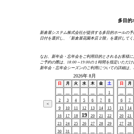
多目的
新倉屋システム株式会社が提供する多目的ホールの予
日付を選択し、「新倉屋花園本店２階」を選択してく
なお、新年会・忘年会をご利用目的とされるお客様におか
ご予約の際は、18:00～19:00の１時間を指定いただ
新年会・忘年会シーズンのご利用についての詳細は、
2026年 8月
日
月
火
水
木
金
土
日
月
1
2
3
4
5
6
7
8
6
7
9
10
11
12
13
14
15
13
14
19
16
17
18
20
21
22
20
21
23
24
25
26
27
28
29
27
28
30
31