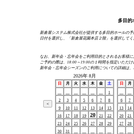
多目的
新倉屋システム株式会社が提供する多目的ホールの予
日付を選択し、「新倉屋花園本店２階」を選択してく
なお、新年会・忘年会をご利用目的とされるお客様におか
ご予約の際は、18:00～19:00の１時間を指定いただ
新年会・忘年会シーズンのご利用についての詳細は、
2026年 8月
日
月
火
水
木
金
土
日
月
1
2
3
4
5
6
7
8
6
7
9
10
11
12
13
14
15
13
14
20
16
17
18
19
21
22
20
21
23
24
25
26
27
28
29
27
28
30
31