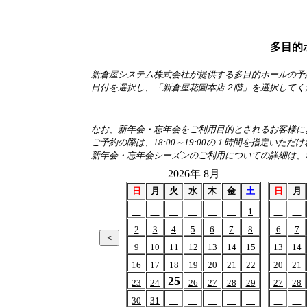
多目的
新倉屋システム株式会社が提供する多目的ホールの予
日付を選択し、「新倉屋花園本店２階」を選択してく
なお、新年会・忘年会をご利用目的とされるお客様におか
ご予約の際は、18:00～19:00の１時間を指定いただ
新年会・忘年会シーズンのご利用についての詳細は、
2026年 8月
日
月
火
水
木
金
土
日
月
1
2
3
4
5
6
7
8
6
7
9
10
11
12
13
14
15
13
14
16
17
18
19
20
21
22
20
21
25
23
24
26
27
28
29
27
28
30
31