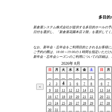
多目的
新倉屋システム株式会社が提供する多目的ホールの予
日付を選択し、「新倉屋花園本店２階」を選択してく
なお、新年会・忘年会をご利用目的とされるお客様におか
ご予約の際は、18:00～19:00の１時間を指定いただ
新年会・忘年会シーズンのご利用についての詳細は、
2026年 8月
日
月
火
水
木
金
土
日
月
1
4
2
3
5
6
7
8
6
7
9
10
11
12
13
14
15
13
14
16
17
18
19
20
21
22
20
21
23
24
25
26
27
28
29
27
28
30
31