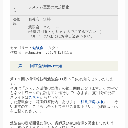
テー
システム基盤の大規模化
マ
参加
勉強会 無料
料
懇親会 ￥2,500～
(会計時回収となりますのでご了承下さい。)
12月17日(水)までにお申し込み下さい。
カテゴリー：
勉強会
｜タグ：
作成者：webmaster ｜2012年12月11日
第１１回IT勉強会の告知
第１１回小樽情報技術勉強会(11月15日)のお知らせをいたしま
す。
今月は「システム基盤の整備」の第二回目となります。その中で
もネットワークのお話を主に進行していきます。(前回分の発表
スライドは
こちら
からどうぞ。)
また懇親会は、花園銀座街内にあります「
和風厨房み神
」にて行
いますので、こちらも合わせて是非ご参加下さい。（詳細は下記
をご覧ください。）
勉強会の定期開催に伴い、講師及び参加者様を募集しておりま
す。初めての方でももちろん大歓迎です。