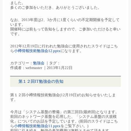
ました。
多くのご参加をいただき、ありがとうございました。
なお、2013年度は2、3か月に1度くらいの不定期開催を予定して
います。
開催時には前もって告知をしますので、ご参加いただけると幸い
です。
2012年12月19日に行われた勉強会に使用されたスライドはこち
ら
小樽情報技術勉強会12.pptx
になります。
カテゴリー：
勉強会
｜タグ：
作成者：webmaster ｜2013年1月22日
第１２回IT勉強会の告知
第１２回小樽情報技術勉強会(12月19日)のお知らせをいたしま
す。
今月は「システム基盤の整備」の第三回目(最終回)となります。
前回のネットワーク基盤を応用した、「システム基盤の大規模
化」についてのお話を予定しています。(前回のスライドはこち
ら
小樽情報技術勉強会11.pptx
をご覧下さい。)
前回に引き続き、勉強会参加費用は無料とさせて頂きます。