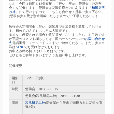
なお、今回は時間を15分短縮して行い、早めに懇親会（兼忘年
会）を開催します。懇親会は花園銀座街内にあります「
和風厨房
み神
」にて行いますので、こちらも合わせて是非ご参加下さい。
(懇親会参加費は別途頂戴いたしますのでご了承ください。)
勉強会の定期開催に伴い、講師及び参加者様を募集しておりま
す。初めての方でももちろん大歓迎です。
参加をご希望される場合や質問等がございましたら、お手数です
が下記のコメント欄もしくは、同ホームページ内の
お問い合わせ
先
電話番号・メールアドレスまでご連絡ください。また、参加申
込は
ATND
でも受け付けております。
お申込み締め切りは17日(月)までです。
ぜひともご参加下さいますようお願い申し上げます。
開催概要
開催
12月19日(水)
日
時間
勉強会 18:30～19:15
懇親会(和風厨房み神) 20:00～21:30
場所
和風厨房み神
(新倉屋から徒歩で南樽方向に花銀を直
進3分)