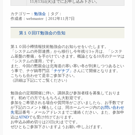
11月13日(火)までにお申し込み下さい。
カテゴリー：
勉強会
｜タグ：
作成者：webmaster ｜2012年11月7日
第１０回IT勉強会の告知
第１０回小樽情報技術勉強会のお知らせをいたします。
「システムの外部連携」から移行し今年残り3ヶ月は、「システ
ム基盤の整備」を手がけていきます。概論となる10月のテーマは
「システムの運用」です。
また、今回の懇親会は北海道の寒い寒い冬が到来しつつあるとい
う事で、チゲ鍋専門店
「チゲチプ」
さんにて開催となります。
こちらも合わせて是非ご参加下さい。
（詳細は下記にてご覧ください）
勉強会の定期開催に伴い、講師及び参加者様を募集しておりま
す。初めての方でももちろん大歓迎です。
参加をご希望される場合や質問等がございましたら、お手数です
が下記のコメント欄もしくは、同ホームページ内の
お問い合わせ
先
電話番号・メールアドレスまでご連絡ください。また、参加申
込は
ATND
でも受け付けております。
お申込み締め切りは23日(火)までです。
ぜひともご参加下さいますようお願い申し上げます。