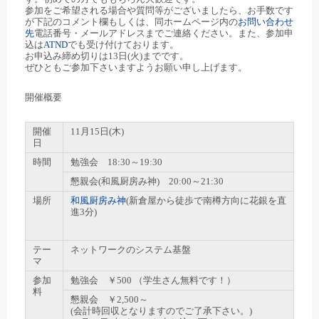
参加をご希望される場合や質問等がございましたら、お手数です
が下記のコメント欄もしくは、同ホームページ内の
お問い合わせ
先
電話番号・メールアドレスまでご連絡ください。また、参加申
込は
ATND
でも受け付けております。
お申込み締め切りは13日(火)までです。
ぜひともご参加下さいますようお願い申し上げます。
開催概要
開催
11月15日(木)
日
時間
勉強会 18:30～19:30
懇親会(和風厨房み神) 20:00～21:30
場所
和風厨房み神
(新倉屋から徒歩で南樽方向に花銀を直
進3分)
テー
ネットワークのシステム基盤
マ
参加
勉強会 ￥500 （学生さん無料です！）
料
懇親会 ￥2,500～
(会計時回収となりますのでご了承下さい。)