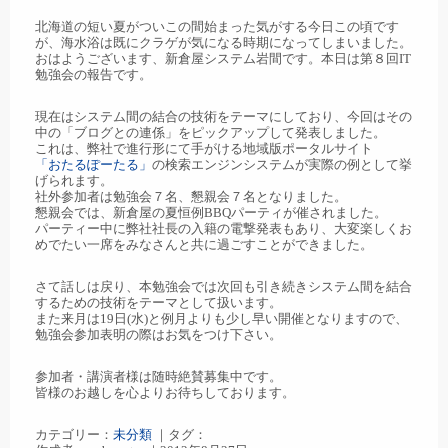
北海道の短い夏がついこの間始まった気がする今日この頃です
が、海水浴は既にクラゲが気になる時期になってしまいました。
おはようございます、新倉屋システム岩間です。本日は第８回IT
勉強会の報告です。
現在はシステム間の結合の技術をテーマにしており、今回はその
中の「ブログとの連係」をピックアップして発表しました。
これは、弊社で進行形にて手がける地域版ポータルサイト
「おたるぽーたる」
の検索エンジンシステムが実際の例として挙
げられます。
社外参加者は勉強会７名、懇親会７名となりました。
懇親会では、新倉屋の夏恒例BBQパーティが催されました。
パーティー中に弊社社長の入籍の電撃発表もあり、大変楽しくお
めでたい一席をみなさんと共に過ごすことができました。
さて話しは戻り、本勉強会では次回も引き続きシステム間を結合
するための技術をテーマとして扱います。
また来月は19日(水)と例月よりも少し早い開催となりますので、
勉強会参加表明の際はお気をつけ下さい。
参加者・講演者様は随時絶賛募集中です。
皆様のお越しを心よりお待ちしております。
カテゴリー：
未分類
｜タグ：