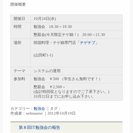
開催概要
開催日
10月24日(水)
時間
勉強会 18:30～19:30
懇親会(今月限定チゲ鍋！) 20:00～21:30
場所
韓国料理・チゲ鍋専門店
「チゲチプ」
(山田町1-1)
テーマ
システムの運用
参加料
勉強会 ￥500 （学生さん無料です！）
懇親会 ￥2,500～
(会計時回収となりますのでご了承下さい。)
10月22日までにお申し込み下さい。
カテゴリー：
勉強会
｜タグ：
作成者：webmaster ｜2012年10月19日
第８回IT勉強会の報告