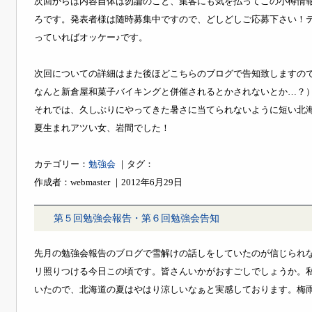
次回からは内容自体は勿論のこと、集客にも気を払ってこの小樽情
ろです。発表者様は随時募集中ですので、どしどしご応募下さい！テ
っていればオッケー♪です。
次回についての詳細はまた後ほどこちらのブログで告知致しますの
なんと新倉屋和菓子バイキングと併催されるとかされないとか…？
それでは、久しぶりにやってきた暑さに当てられないように短い北
夏生まれアツい女、岩間でした！
カテゴリー：
勉強会
｜タグ：
作成者：webmaster ｜2012年6月29日
第５回勉強会報告・第６回勉強会告知
先月の勉強会報告のブログで雪解けの話しをしていたのが信じられ
リ照りつける今日この頃です。皆さんいかがおすごしでしょうか。
いたので、北海道の夏はやはり涼しいなぁと実感しております。梅