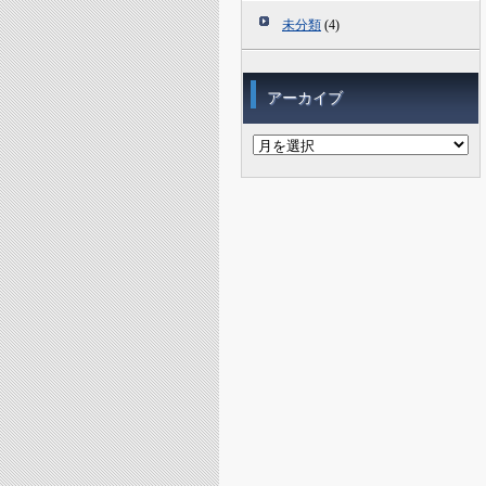
未分類
(4)
アーカイブ
ア
ー
カ
イ
ブ