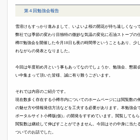
第４回勉強会報告
雪溶けもすっかり進みまして、いよいよ桜の開花が待ち遠しくなっ
弊社では季節の変わり目独特の微妙な気温の変化に石油ストーブの
樽IT勉強会を開催した今月18日も夜の時間帯ということもあり、少
れながらの発表となりました。
今回は年度初め月という事もあってなのでしょうか、勉強会、懇親
い中集まって頂いた皆様、誠に有り難うございます。
それでは内容のご紹介です。
現在数多く存在する小樽市内についてのホームページには閲覧数の
の魅せ方や情報発信方法などを工夫する必要があります。本勉強会
ポータルサイト小樽版(仮)」の開発をすすめています。閲覧しても
閲覧数は継続して伸ばすことができません。今回はその中身に当たる
ついてのお話でした。