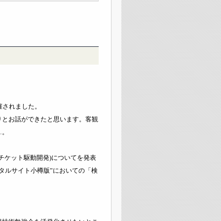
催されました。
りとお話ができたと思います。客観
…。
D(チケット駆動開発)についてを発表
タルサイト小樽版”においての「検