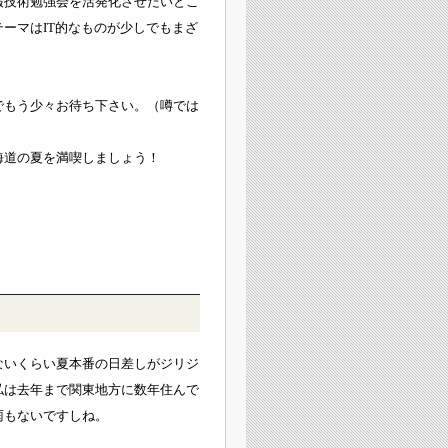
報技術勉強会を活発化させたいとこ
ーマはIT的なものが少しでもまざ
でもう少々お待ち下さい。（噂では
）
海道の夏を満喫しましょう！
ないくらい夏本番の日差しがジリジ
私は去年まで関東地方に数年住んで
雨もないですしね。