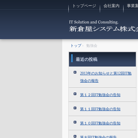
トップページ
会社案内
事業
トップ
›
勉強会
最近の投稿
2013年のお知らせと第12回IT勉
強会の報告
第１２回IT勉強会の告知
第１１回IT勉強会の告知
第１０回IT勉強会の告知
第８回IT勉強会の報告