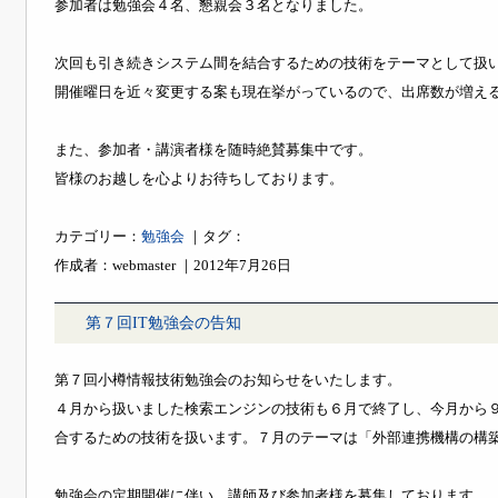
参加者は勉強会４名、懇親会３名となりました。
次回も引き続きシステム間を結合するための技術をテーマとして扱
開催曜日を近々変更する案も現在挙がっているので、出席数が増え
また、参加者・講演者様を随時絶賛募集中です。
皆様のお越しを心よりお待ちしております。
カテゴリー：
勉強会
｜タグ：
作成者：webmaster ｜2012年7月26日
第７回IT勉強会の告知
第７回小樽情報技術勉強会のお知らせをいたします。
４月から扱いました検索エンジンの技術も６月で終了し、今月から
合するための技術を扱います。７月のテーマは「外部連携機構の構
勉強会の定期開催に伴い、講師及び参加者様を募集しております。