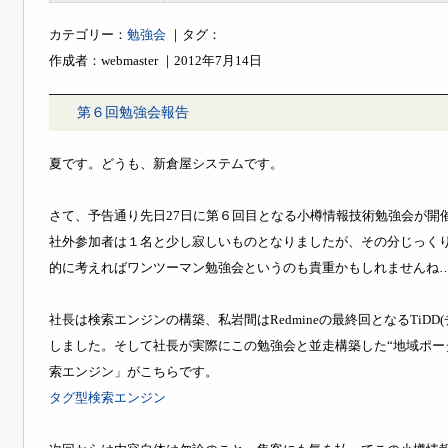
カテゴリー：
勉強会
｜タグ：
作成者：webmaster ｜2012年7月14日
第６回勉強会報告
夏です。どうも、新倉屋システムです。
さて、予告通り先日27日に第６回目となる小樽情報技術勉強会が開
社外参加者は１名と少し寂しいものとなりましたが、その分じっく
的に考えればワンツーマン勉強会というのも貴重かもしれませんね
社長は検索エンジンの構築、私岩間はRedmineの最終回となるTiD
しました。そして社長が実際にこの勉強会と並走構築した“地域ポー
索エンジン」がこちらです。
タグ型検索エンジン