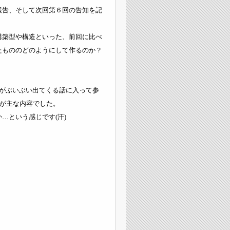
報告、そして次回第６回の告知を記
構築型や構造といった、前回に比べ
たもののどのようにして作るのか？
言葉がぶいぶい出てくる話に入って参
比較が主な内容でした。
…という感じです(汗)