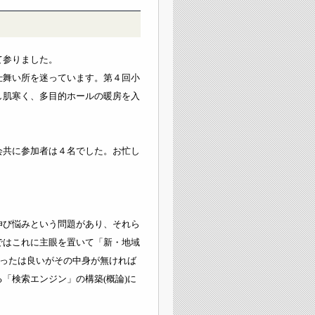
て参りました。
仕舞い所を迷っています。第４回小
し肌寒く、多目的ホールの暖房を入
会共に参加者は４名でした。お忙し
伸び悩みという問題があり、それら
ではこれに主眼を置いて「新・地域
らったは良いがその中身が無ければ
「検索エンジン」の構築(概論)に