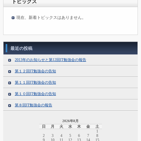
トピックス
現在、新着トピックスはありません。
最近の投稿
2013年のお知らせと第12回IT勉強会の報告
第１２回IT勉強会の告知
第１１回IT勉強会の告知
第１０回IT勉強会の告知
第８回IT勉強会の報告
2026年8月
日
月
火
水
木
金
土
1
2
3
4
5
6
7
8
9
10
11
12
13
14
15