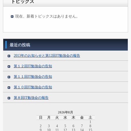
トピックス
現在、新着トピックスはありません。
最近の投稿
2013年のお知らせと第12回IT勉強会の報告
第１２回IT勉強会の告知
第１１回IT勉強会の告知
第１０回IT勉強会の告知
第８回IT勉強会の報告
2026年8月
日
月
火
水
木
金
土
1
2
3
4
5
6
7
8
9
10
11
12
13
14
15